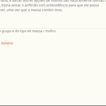
riana, e várias outras opções de molhos são naturalmente isentas 
s, basta avisar o anfitrião com antecedência para que ele possa
ível, uma vez que a massa contém ovos.
 grupo e do tipo de massa / molho.
italiana