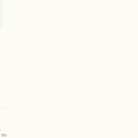
.
e do