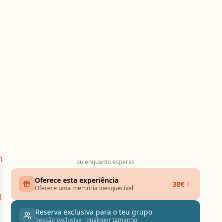
ou enquanto esperas
Oferece esta experiência
38€
Oferece uma memória inesquecível
Reserva exclusiva para o teu grupo
Sessão exclusiva · qualquer tamanho