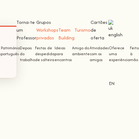
Torna-te
Grupos
Cartões
um
Workshops
Team
Turismo
de
Professor
privados
Building
oferta
Património
Depois
Festas de
Ideias
Amigo do
Atividades
Oferece
Feito
s
português
do
despedida
para
ambiente
com os
uma
à
trabalho
de solteira
encontros
amigos
experiência
mão
EN