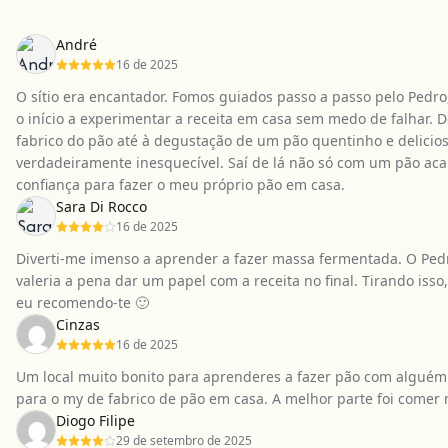
média:
4,80
André
em
16 de 2025
5
O sítio era encantador. Fomos guiados passo a passo pelo Pedr
o início a experimentar a receita em casa sem medo de falhar. 
fabrico do pão até à degustação de um pão quentinho e delicios
verdadeiramente inesquecível. Saí de lá não só com um pão a
confiança para fazer o meu próprio pão em casa.
Sara Di Rocco
16 de 2025
Diverti-me imenso a aprender a fazer massa fermentada. O Ped
valeria a pena dar um papel com a receita no final. Tirando is
eu recomendo-te 🙂
Cinzas
16 de 2025
Um local muito bonito para aprenderes a fazer pão com alguém 
para o my de fabrico de pão em casa. A melhor parte foi comer
Diogo Filipe
29 de setembro de 2025