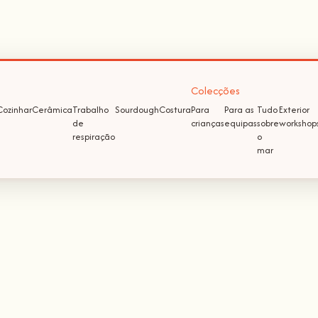
Colecções
Cozinhar
Cerâmica
Trabalho
Sourdough
Costura
Para
Para as
Tudo
Exterior
de
crianças
equipas
sobre
workshop
respiração
o
mar