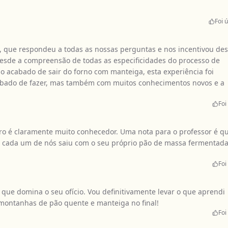
Foi ú
o, que respondeu a todas as nossas perguntas e nos incentivou de
Desde a compreensão de todas as especificidades do processo de
o acabado de sair do forno com manteiga, esta experiência foi
cabado de fazer, mas também com muitos conhecimentos novos e a
Foi 
ro é claramente muito conhecedor. Uma nota para o professor é q
so, cada um de nós saiu com o seu próprio pão de massa fermentada
Foi 
que domina o seu ofício. Vou definitivamente levar o que aprendi
 montanhas de pão quente e manteiga no final!
Foi 