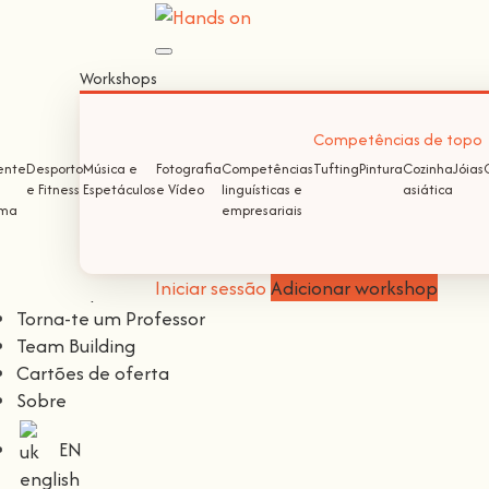
Iniciar sessão
Iniciar sessão
Workshops
Registo
Competências de topo
Continuar com
Facebook
ente
Desporto
Música e
Fotografia
Competências
Tufting
Pintura
Cozinha
Jóias
e Fitness
Espetáculos
e Vídeo
linguísticas e
asiática
lma
empresariais
Continuar com
Google
Iniciar sessão
Adicionar workshop
Workshops
Torna-te um Professor
Team Building
Cartões de oferta
Sobre
EN