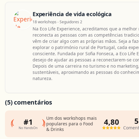
Experiência de vida ecológica
18 workshops - Seguidores 2
Na Eco Life Experience, acreditamos que a melho
reconecta as pessoas com as competências tradicio
vêm de criar algo com as próprias mãos. Seja a faze
explorar o património rural de Portugal, cada exp
consciente. Fundada por Sofia Fonseca, a Eco Life
desejo de ajudar as pessoas a reconectarem-se com 
Depois de uma carreira no turismo e no marketing, a
sustentáveis, aproximando as pessoas do conhecim
natureza.
(5)
comentários
Um dos workshops mais
5
#1
4,80
populares para o Food
Coment
No HandsOn
& Drinks
Classifica