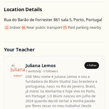
Location Details
Rua do Barão de Forrester 861 sala 5, Porto, Portugal
Indoor
Near public transport
Paid parking nearby
Get Directions
Leaflet
| ©
OpenStreetMap
contributors
Your Teacher
Juliana Lemos
+ Follow
1 workshop · 0 followers
Olá! Meu nome é Juliana Lemos e sou a
fundadora do Blümi Studio! Sou brasileira e
portuguesa, nasci no Rio de Janeiro, Brasil,
já morei na Alemanha e hoje vivo no Porto,
em Portugal :) O Blümi nasceu em julho de
2024 quando decidi tornar a minha paixão
por flores secas no meu trabalho! Desde