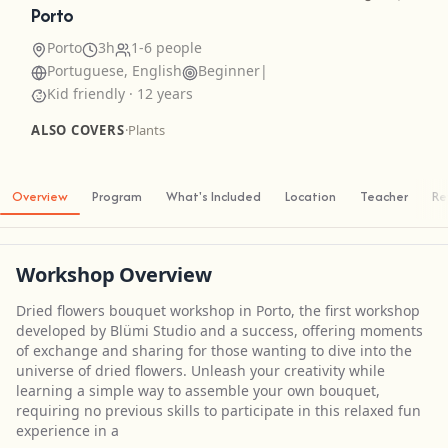
Porto
Porto
3h
1-6 people
Portuguese, English
Beginner
|
Kid friendly · 12 years
ALSO COVERS
·
Plants
Overview
Program
What's Included
Location
Teacher
Re
Workshop Overview
Dried flowers bouquet workshop in Porto, the first workshop
developed by Blümi Studio and a success, offering moments
of exchange and sharing for those wanting to dive into the
universe of dried flowers. Unleash your creativity while
learning a simple way to assemble your own bouquet,
requiring no previous skills to participate in this relaxed fun
experience in a