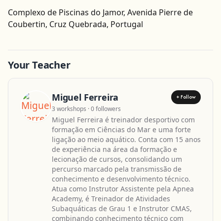
Complexo de Piscinas do Jamor, Avenida Pierre de
Get Directions
Coubertin, Cruz Quebrada, Portugal
Leaflet
| ©
OpenStreetMap
contributors
Your Teacher
Miguel Ferreira
+ Follow
3 workshops · 0 followers
Miguel Ferreira é treinador desportivo com
formação em Ciências do Mar e uma forte
ligação ao meio aquático. Conta com 15 anos
de experiência na área da formação e
lecionação de cursos, consolidando um
percurso marcado pela transmissão de
conhecimento e desenvolvimento técnico.
Atua como Instrutor Assistente pela Apnea
Academy, é Treinador de Atividades
Subaquáticas de Grau 1 e Instrutor CMAS,
combinando conhecimento técnico com