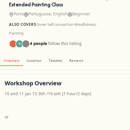
Extended Painting Class
Porto
Portuguese, English
Beginner
ALSO COVERS
·
Inner Self connection
·
Mindfulness
·
Painting
4 people
follow this listing
G
Overview
Location
Teacher
Reviews
Workshop Overview
10 and 11 jan 15.30h /19.ooh (7 hour/2 days)
or