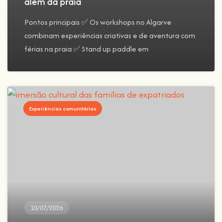
além da praia
Pontos principais ✅ Os workshops no Algarve
combinam experiências criativas e de aventura com
férias na praia ✅ Stand up paddle em
Experiências comunitárias
10/07/2026