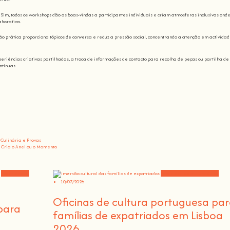
Sim, todos os workshops dão as boas-vindas a participantes individuais e criam atmosferas inclusivas onde
aborativa.
ão prática proporciona tópicos de conversa e reduz a pressão social, concentrando a atenção em activida
periências criativas partilhadas, a troca de informações de contacto para recolha de peças ou partilha de
ntínuas.
 Culinária e Provas
 Cria o Anel ou o Momento
Experiências
Experiências comunitárias
10/07/2026
Oficinas de cultura portuguesa pa
para
famílias de expatriados em Lisboa
2026