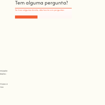
Tem alguma pergunta?
Se tiver alguma dúvida, não hesite em perguntar.
Deixe-nos uma linha
 amizade
idades
tiscos e
rios