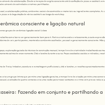
s através da colaboração. Desde a terapia de argila consciente até à confeção de pizzas e cocktails em 
des através de actividades criativas partilhadas.
al, a colaboração prática, ambientes sociais descontraídos e materiais ou ingredientes completos. As 
 pizzas e à degustação de vários cocktails ao longo do workshop.
Cerâmica consciente e ligação natural
trabalho com o barro ser genuinamente bom para ti. Retiro criativo onde o relaxamento, a auto-expressã
áximo de seis participantes, mantendo o ambiente acolhedor, pessoal e genuinamente consciente. Não 
paço, exploração guiada da técnica de construção manual, tempo livre de criatividade trabalhando ao te
momento calmo de encerramento. Chá e lanche durante o curso. Peças acabadas cozidas e vidradas, recol
leta de Treicy Imboden, cozedura e esmaltagem profissionais, chá e lanches, e recolha aproximadamente 
es cria um grupo íntimo que permite uma ligação genuína, o tempo livre de criação permite uma conver
 casual, a coleção de quatro semanas cria uma razão para trocar contactos e o ritmo sem pressa reduz a 
caseira: Fazendo em conjunto e partilhando a