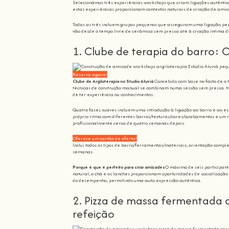
Selecionámos três experiências workshops que criam ligações autêntica
estas experiências proporcionam contextos naturais de criação de amiza
Todas as três incluem grupos pequenos que asseguram uma ligação pesso
vão desde o tempo livre de cerâmica sem pressa até à criação íntima de
1. Clube de terapia do barro: 
Reserva agora!
Clube de Argiloterapia no Studio Aluviá
Concebido com base no facto de o 
técnicas de construção manual se combinam numa sessão sem pressa. M
de ter experiência ou conhecimentos.
Quatro fases suaves incluem uma introdução à ligação ao barro e ao es
próprio ritmo com diferentes barros/texturas/cores/acabamentos e um 
profissionalmente cerca de quatro semanas depois.
Oferece um cartão de oferta!
Inclui todos os tipos de barro/ferramentas/materiais, orientação comp
semanas.
Porque é que é perfeito para criar amizades
O máximo de seis participant
natural, o chá e os lanches proporcionam oportunidades de socialização
do desempenho, permitindo uma auto-expressão autêntica.
2. Pizza de massa fermentada 
refeição