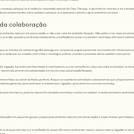
ro semanas adequa-se à razão de reconexão natural da Clay Therapy. A partilha de receitas e de entrad
ão de conhecimentos sobre cocktails adequa-se a potenciais convites para encontros em casa.
 da colaboração
e contextos naturais de conversação, e não uma rede de contactos forçada. Não podes criar laços de ami
e pressão, quando a cerâmica colaborativa, a confeção de pizzas e o cocktail workshops oferecem motivo
o que os eventos de networking não conseguem: terapia de argila consciente num ambiente íntimo com u
os a saborear as criações com vinho e mixologia prática, criando e provando vários cocktails com outros
 de ligação. Aprende com facilitadores acolhedores a criar atmosferas inclusivas onde a amizade se des
 construída através da colaboração em vez de uma socialização forçada.
rovertidas ou conversa fiada perfeita. Requer a escolha de actividades colaborativas que proporcionem
e motivos genuínos para continuar a estabelecer ligações para além de um único workshop.
 terapia com barro, pizza de massa fermentada workshops e aulas de cocktail, criando amizades autêntica
aboração em pequenos grupos proporciona contextos naturais de conversação e experiências partilhadas,
m, a terapia com barro e a confeção de pizzas oferecem ambientes sociais suaves onde a ligação se des
ente.