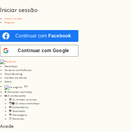
Iniciar sessão
Iniciar sessão
Registo
Continuar com
Facebook
Continuar com
Google
Workshops
Torna-te um Professor
Team Building
Cartões de oferta
Sobre
EN
➕ Adicionar workshop
🪪 A minha conta
📆 As minhas reservas
🧑‍🏫 Os meus workshops
📢 Comentários
🧡 Guardado
💬 Mensagens
📑 Reservas
Acede