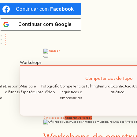
Continuar com
Facebook
Continuar com
Google
Workshops
Competências de topo
nte
Desporto
Música e
Fotografia
Competências
Tufting
Pintura
Cozinha
Jóias
Co
e Fitness
Espetáculos
e Vídeo
linguísticas e
asiática
ma
empresariais
Iniciar sessão
Adicionar workshop
Workshops de constru