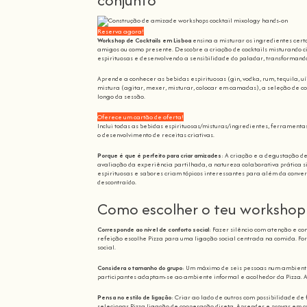
conjunto
Reserva agora!
Workshop de Cocktails em Lisboa
ensina a misturar os ingredientes certo
amigos ou como presente. Descobre a criação de cocktails misturando c
espirituosas e desenvolvendo a sensibilidade do paladar, transforman
Aprende a conhecer as bebidas espirituosas (gin, vodka, rum, tequila, uí
mistura (agitar, mexer, misturar, colocar em camadas), a seleção de cop
longo da sessão.
Oferece um cartão de oferta!
Inclui todas as bebidas espirituosas/misturas/ingredientes, ferramentas 
o desenvolvimento de receitas criativas.
Porque é que é perfeito para criar amizades
: A criação e a degustação d
avaliação da experiência partilhada, a natureza colaborativa prática s
espirituosas e sabores criam tópicos interessantes para além da conver
descontraído.
Como escolher o teu workshop
Corresponde ao nível de conforto social
: Fazer silêncio com atenção e co
refeição escolhe Pizza para uma ligação social centrada na comida. F
social.
Considera o tamanho do grupo
: Um máximo de seis pessoas num ambiente
participantes adaptam-se ao ambiente informal e acolhedor da Pizza. A
Pensa no estilo de ligação
: Criar ao lado de outros com possibilidade de
selecionar Pizza ligação de cooperação direta. Aprender e provar em c