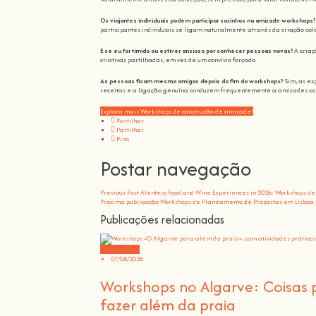
Os viajantes individuais podem participar sozinhos na amizade workshops?
participantes individuais se ligam naturalmente através da criação col
E se eu for tímido ou estiver ansioso por conhecer pessoas novas?
A criaç
criativas partilhadas, em vez de um convívio forçado.
As pessoas ficam mesmo amigas depois do fim do workshops?
Sim, as ex
receitas e a ligação genuína conduzem frequentemente a amizades co
Explora mais Workshops de construção de amizade!
Partilhar
Partilhar
Pino
Postar navegação
Previous Post
Alentejo Food and Wine Experiences in 2026: Workshops de
Próxima publicação
Workshops de Planeamento de Propostas em Lisboa:
Publicações relacionadas
comunitárias
07/08/2026
Workshops no Algarve: Coisas 
fazer além da praia