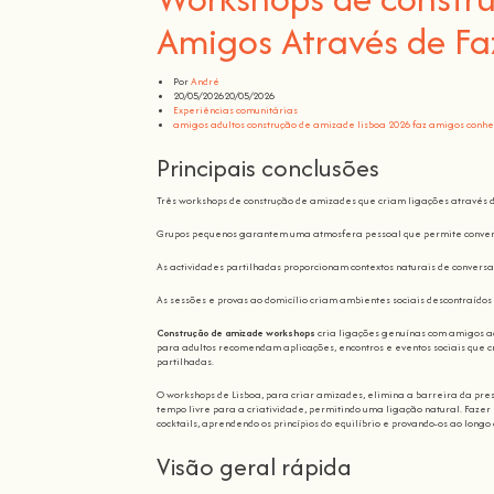
Amigos Através de Fa
Por
André
20/05/2026
20/05/2026
Experiências comunitárias
amigos adultos
construção de amizade
lisboa 2026
faz amigos
conhe
Principais conclusões
Três workshops de construção de amizades que criam ligações através d
Grupos pequenos garantem uma atmosfera pessoal que permite conver
As actividades partilhadas proporcionam contextos naturais de conver
As sessões e provas ao domicílio criam ambientes sociais descontraído
Construção de amizade workshops
cria ligações genuínas com amigos ad
para adultos recomendam aplicações, encontros e eventos sociais que c
partilhadas.
O workshops de Lisboa, para criar amizades, elimina a barreira da pre
tempo livre para a criatividade, permitindo uma ligação natural. Fazer
cocktails, aprendendo os princípios do equilíbrio e provando-os ao longo
Visão geral rápida