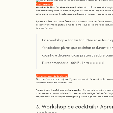
Reserva agora!
Workshop de Pizza Caseira de Massa Ácida
ensina a fazer a autêntica pi
tradicionais inspiradas em Nápoles, aperfeiçoadas ao longo de anos d
saborear a pizza que fizeste, acompanhada de vinho, cerveja ou refrige
Aprende a fazer massa de fermento, a trabalhar com um fermento vivo,
desenvolvimento do glúten, a moldar a massa, a selecionar a cobertura,
de experiência.
Este workshop é fantástico! Não só estás a 
fantásticas pizzas que cozinhaste durante o
cozinha e deu-nos dicas preciosas sobre como
⭐
⭐
⭐
⭐
⭐
Eu recomendaria 100%! - Lara
Oferece um cartão de oferta!
Pizza prática, vinho/cerveja/refrigerantes, cartão de receitas, frasco
workshop íntimo em casa incluído.
Porque é que é perfeito para criar amizades
: O ambiente caseiro cria uma
saborear as pizzas com vinho cria uma verdadeira ligação à refeição p
proporciona uma interação prolongada que cria ligações mais profunda
3. Workshop de cocktails: Apr