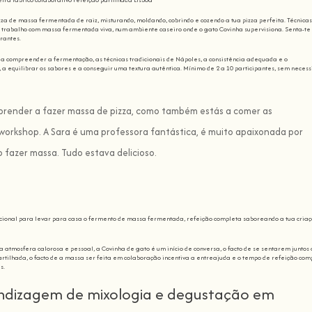
zza de massa fermentada de raiz, misturando, moldando, cobrindo e cozendo a tua pizza perfeita. Técnicas
e trabalho com massa fermentada viva, num ambiente caseiro onde o gato Covinha supervisiona. Senta-te
rantes.
 a compreender a fermentação, as técnicas tradicionais de Nápoles, a consistência adequada e o
 a equilibrar os sabores e a conseguir uma textura autêntica. Mínimo de 2 a 10 participantes, sem neces
aprender a fazer massa de pizza, como também estás a comer as
 workshop. A Sara é uma professora fantástica, é muito apaixonada por
 fazer massa. Tudo estava delicioso.
 opcional para levar para casa o fermento de massa fermentada, refeição completa saboreando a tua cria
 atmosfera calorosa e pessoal, a Covinha de gato é um início de conversa, o facto de se sentarem juntos 
artilhada, o facto de a massa ser feita em colaboração incentiva a entreajuda e o tempo de refeição com
s.
endizagem de mixologia e degustação em