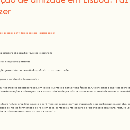
zer
ce pessoas
actividades sociais
ligação social
a colaboração com barro, pizza e cocktails
sas e ligações genuínas
sação para além da pressão forçada do trabalho em rede
s para a construção de amizades
ultos através da colaboração, em vez de eventos de networking forçados. Os conselhos genéricos sobre
riam introduções embaraçosas e encontros cheios de pressão sem contextos naturais de conversa ou activ
ssão do networking. Cria peças de cerâmica em sessões com um máximo de seis participantes, com chá, pe
 pizza de massa fermentada de raiz em casa, sentados juntos a apreciar as criações com vinho. Mistura vá
 da sessão com outros entusiastas de cocktails.