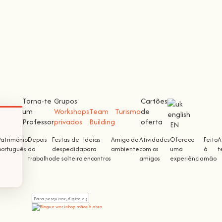
Torna-te
Grupos
Cartões
um
Workshops
Team
Turismo
de
Professor
privados
Building
oferta
EN
Património
Depois
Festas de
Ideias
Amigo do
Atividades
Oferece
Feito
A
português
do
despedida
para
ambiente
com os
uma
à
t
trabalho
de solteira
encontros
amigos
experiência
mão