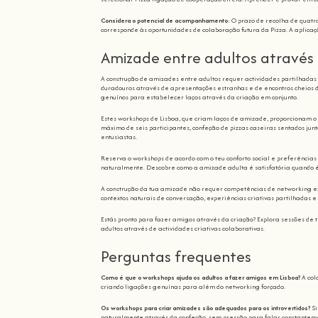
Considera o potencial de acompanhamento
: O prazo de recolha de quat
corresponde às oportunidades de colaboração futura da Pizza. A aplicaç
Amizade entre adultos através
A construção de amizades entre adultos requer actividades partilhadas 
duradouros através de apresentações estranhas e de encontros cheios d
genuínos para estabelecer laços através da criação em conjunto.
Estes workshops de Lisboa, que criam laços de amizade, proporcionam 
máximo de seis participantes, confeção de pizzas caseiras sentados junt
entusiastas.
Reserva o workshops de acordo com o teu conforto social e preferências
naturalmente. Descobre como a amizade adulta é satisfatória quando é
A construção da tua amizade não requer competências de networking ext
contextos naturais de conversação, experiências criativas partilhadas 
Estás pronto para fazer amigos através da criação? Explora sessões de
adultos através de actividades criativas colaborativas.
Perguntas frequentes
Como é que o workshops ajuda os adultos a fazer amigos em Lisboa?
A col
criando ligações genuínas para além do networking forçado.
Os workshops para criar amizades são adequados para os introvertidos?
Si
naturalmente através da confeção, sem pressão para falar constantem