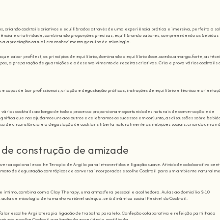
s, criando cocktails criativos e equilibrados através de uma experiência prática e imersiva, perfeita a so
iência e criatividade, combinando proporções precisas, equilibrando sabores, compreendendo as bebidas
do a apreciação casual em conhecimento genuíno de mixologia.
sque sabor profiles), os princípios de equilíbrio, dominando o equilíbrio doce-azedo-amargo-forte, as técn
os, a preparação de guarnições e o desenvolvimento de receitas criativas. Cria e prova vários cocktails 
e copos de bar profissionais, criação e degustação práticas, instruções de equilíbrio e técnica e orienta
e vários cocktails ao longo de todo o processo proporcionam oportunidades naturais de conversação e de
ignifica que nos ajudamos uns aos outros e celebramos os sucessos em conjunto, as discussões sobre bebid
sa de circunstância e a degustação de cocktails liberta naturalmente as inibições sociais, criando um am
 de construção de amizade
nversa opcional escolhe Terapia de Argila para introvertidos e ligação suave. Atividade colaborativa cen
ormato de degustação com tópicos de conversa incorporados escolhe Cocktail para um ambiente naturalm
 íntimo, combina com a Clay Therapy, uma atmosfera pessoal e acolhedora. Aulas ao domicílio 2-10
 aula de mixologia de tamanho variável adequa-se à dinâmica social flexível do Cocktail.
 falar escolhe Argiloterapia ligação de trabalho paralelo. Confeção colaborativa e refeição partilhada
onjunto escolhe Cocktail avaliação da experiência partilhada.