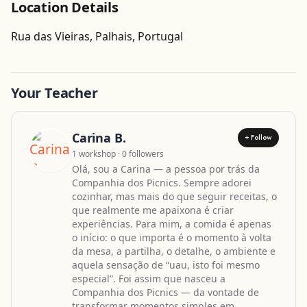
Location Details
Get Directions
Rua das Vieiras, Palhais, Portugal
Leaflet
| ©
OpenStreetMap
contributors
Your Teacher
Carina B.
+ Follow
1 workshop · 0 followers
Olá, sou a Carina — a pessoa por trás da
Companhia dos Picnics. Sempre adorei
cozinhar, mas mais do que seguir receitas, o
que realmente me apaixona é criar
experiências. Para mim, a comida é apenas
o início: o que importa é o momento à volta
da mesa, a partilha, o detalhe, o ambiente e
aquela sensação de “uau, isto foi mesmo
especial”. Foi assim que nasceu a
Companhia dos Picnics — da vontade de
transformar momentos simples em