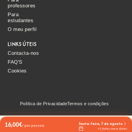
professores
Para
estudantes
O meu perfil
LINKS ÚTEIS
Contacta-nos
FAQ'S
Cookies
Política de Privacidade
Termos e condições
16,00€
Sexta-feira, 7 de agosto
/ por pessoa
+3 datas more dates