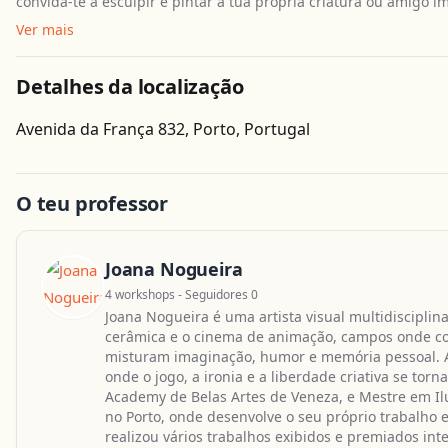
convida-te a esculpir e pintar a tua própria criatura ou amigo i
Ver mais
Detalhes da localização
Avenida da França 832, Porto, Portugal
O teu professor
Joana Nogueira
4 workshops - Seguidores 0
Joana Nogueira é uma artista visual multidiscipli
cerâmica e o cinema de animação, campos onde co
misturam imaginação, humor e memória pessoal. A
onde o jogo, a ironia e a liberdade criativa se torn
Academy de Belas Artes de Veneza, e Mestre em Ilu
no Porto, onde desenvolve o seu próprio trabalho 
realizou vários trabalhos exibidos e premiados in