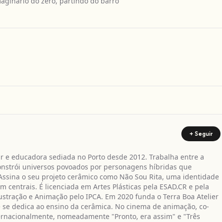
maginário do zero, partindo do barro
Obter direcções
+ Seguir
nar e educadora sediada no Porto desde 2012. Trabalha entre a
nstrói universos povoados por personagens híbridas que
ssina o seu projeto cerâmico como Não Sou Rita, uma identidade
am centrais. É licenciada em Artes Plásticas pela ESAD.CR e pela
stração e Animação pelo IPCA. Em 2020 funda o Terra Boa Atelier
e se dedica ao ensino da cerâmica. No cinema de animação, co-
ternacionalmente, nomeadamente "Pronto, era assim" e "Três