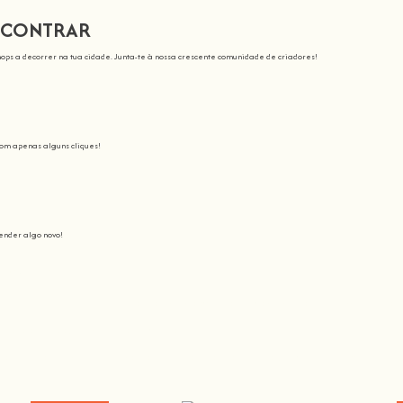
NCONTRAR
ops a decorrer na tua cidade. Junta-te à nossa crescente comunidade de criadores!
com apenas alguns cliques!
nder algo novo!
sinamos
Junta-te a nós nesta aventura onde vais despertar todo o nosso potencial: o c
 tornar a aprendizagem espetacular e divertida
.
s a comunidade crescer, porque t
Não há melhor maneira de aprender algo novo do que...
Hands On
.