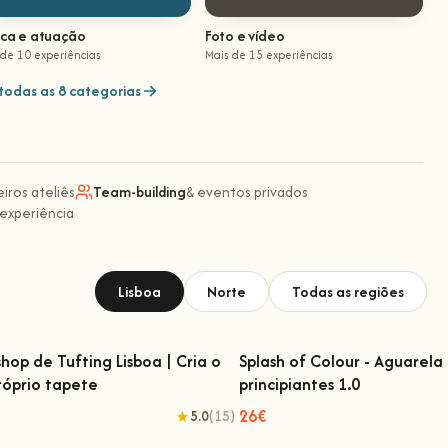
ica e atuação
Foto e vídeo
 de 10 experiências
Mais de 15 experiências
todas as 8 categorias
eiros ateliês
Team-building
& eventos privados
 experiência
Lisboa
Norte
Todas as regiões
hop de Tufting Lisboa | Cria o
Splash of Colour - Aguarela
róprio tapete
principiantes 1.0
kshop de Tufting Lisboa | Cria o teu
Splash of Colour - Aguarela
próprio tapete
principiantes 1.0
26€
5.0
(15)