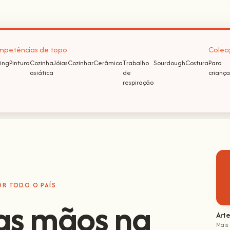
petências de topo
Colec
ing
Pintura
Cozinha
Jóias
Cozinhar
Cerâmica
Trabalho
Sourdough
Costura
Para
asiática
de
criança
respiração
OR TODO O PAÍS
as mãos na
Arte
Mais