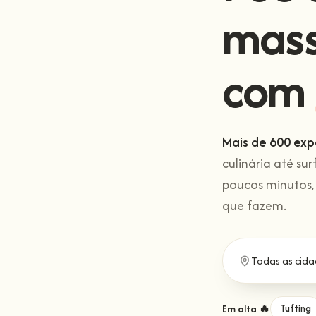
mas
com
Mais de 600 exp
culinária até sur
poucos minutos,
que fazem.
Em alta 🔥
Tufting