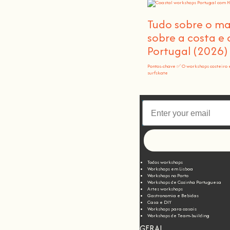
Tudo sobre o m
sobre a costa e
Portugal (2026)
Pontos-chave ✅ O workshops costeiro 
surfskate
Todos workshops
Workshops em Lisboa
Workshops no Porto
Workshops de Cozinha Portuguesa
Artes workshops
Gastronomia e Bebidas
Casa e DIY
Workshops para casais
Workshops de Team-building
GERAL