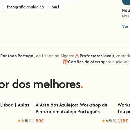
Fotografia analógica
Surf
Mús
Mais
Ver 
Por todo Portugal
, de Lisboa ao Algarve
Professores locais
, verdad
Cartões de oferta
para qualquer
or dos melhores
.
Lisboa | Aulas
A Arte dos Azulejos: Workshop de
Works
Pintura em Azulejo Português
teu p
isboa | Aulas de
A Arte dos Azulejos: Workshop de Pintura
Wor
em Azulejo Português
50€
125€
4.8
(11)
4.9
(5)