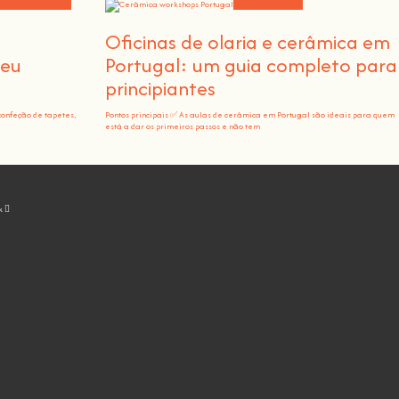
orkshops e notícias
Educação e ensino
m
Oficinas de olaria e cerâmica em
teu
Portugal: um guia completo para
principiantes
confeção de tapetes,
Pontos principais ✅ As aulas de cerâmica em Portugal são ideais para quem
está a dar os primeiros passos e não tem
k