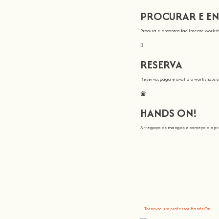
PROCURAR E E
Procura e encontra facilmente worksh
RESERVA
Reserva, paga e avalia o workshops 
HANDS ON!
Arregaça as mangas e começa a apre
Todos nós en
Aqui na
Hands On
, o nosso objetivo é
Tu trazes o conhecimento, nós fazemo
Torna-te um professor Hands On