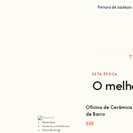
Pintura de azulejos
ESTA ÉPOCA
O melh
Oficina de Cerâmica 
de Barro
Oficina de Cerâmica L
Barro
20€
Workshops
Torna-te um Professor
Team Building