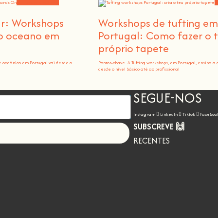
Workshops e notícias
W
ar: Workshops
Workshops de tufting e
 o oceano em
Portugal: Como fazer o 
próprio tapete
e oceânico em Portugal vai desde o
Pontos-chave: A Tufting workshops, em Portugal, ensina a 
desde o nível básico até ao profissional
SEGUE-NOS
Instagram
LinkedIn
Tiktok
Faceboo
SUBSCREVE 🙌
Let's go!
RECENTES