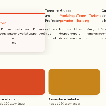
Torna-te
Grupos
Ca
um
Workshops
Team
Turismo
de
Professor
privados
Building
of
ções
Para as
Tudo
Exterior
Património
Depois
Festas de
Ideias
Amigo do
Ati
s
equipas
sobre
workshops
português
do
despedida
para
ambiente
com
o
trabalho
de solteira
encontros
ami
mar
s e ofícios
Alimentos e bebidas
 de 250 experiências
Mais de 130 experiências