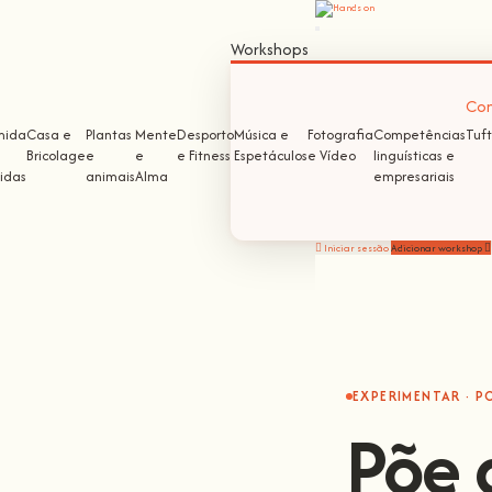
Workshops
Com
mida
Casa e
Plantas
Mente
Desporto
Música e
Fotografia
Competências
Tuft
Bricolage
e
e
e Fitness
Espetáculos
e Vídeo
linguísticas e
idas
animais
Alma
empresariais
Iniciar sessão
Adicionar workshop
EXPERIMENTAR · P
Põe 